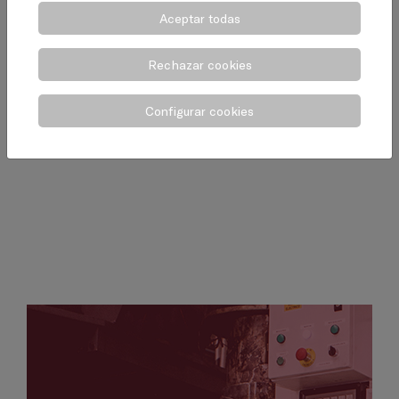
Priorizamos los estándares de calidad
Aceptar todas
en nuestro sistema de trabajo,
establecemos un método de supervisión
Rechazar cookies
para todos los servicios que ofrecemos
y nos sometemos a auditorías de forma
Configurar cookies
periódica.