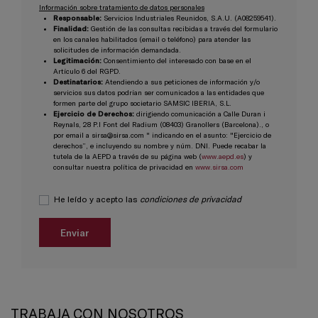
Información sobre tratamiento de datos personales
Responsable:
Servicios Industriales Reunidos, S.A.U. (A08259541).
Finalidad:
Gestión de las consultas recibidas a través del formulario
en los canales habilitados (email o teléfono) para atender las
solicitudes de información demandada.
Legitimación:
Consentimiento del interesado con base en el
Artículo 6 del RGPD.
Destinatarios:
Atendiendo a sus peticiones de información y/o
servicios sus datos podrían ser comunicados a las entidades que
formen parte del grupo societario SAMSIC IBERIA, S.L.
Ejercicio de Derechos:
dirigiendo comunicación a Calle Duran i
Reynals, 28 P.I Font del Radium (08403) Granollers (Barcelona)., o
por email a sirsa@sirsa.com " indicando en el asunto: "Ejercicio de
derechos”, e incluyendo su nombre y núm. DNI. Puede recabar la
tutela de la AEPD a través de su página web (
www.aepd.es
) y
consultar nuestra política de privacidad en
www.sirsa.com
He leído y acepto las
condiciones de privacidad
TRABAJA CON NOSOTROS