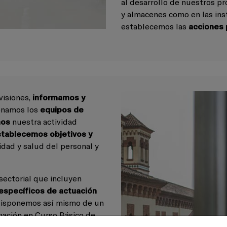
al desarrollo de nuestros pr
y almacenes como en las inst
establecemos las
acciones 
visiones,
informamos y
onamos los
equipos de
mos
nuestra actividad
stablecemos objetivos y
idad y salud del personal y
ectorial que incluyen
específicos de actuación
disponemos así mismo de un
ación en Curso Básico de
 ejercer como Recurso