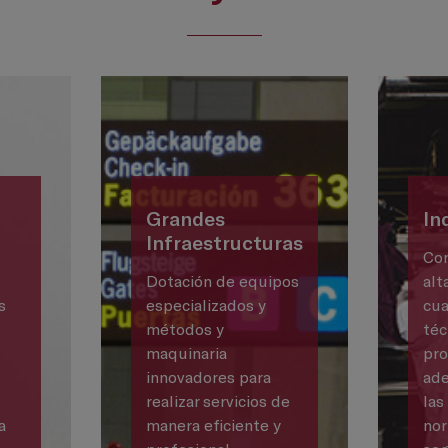
Grandes
In
Infraestructuras
Con
Dotación de equipos
alt
s
especializados y
cua
métodos y
téc
maquinaria
pr
innovadores para
ade
s
realizar servicios de
las
a
manera eficiente y
no