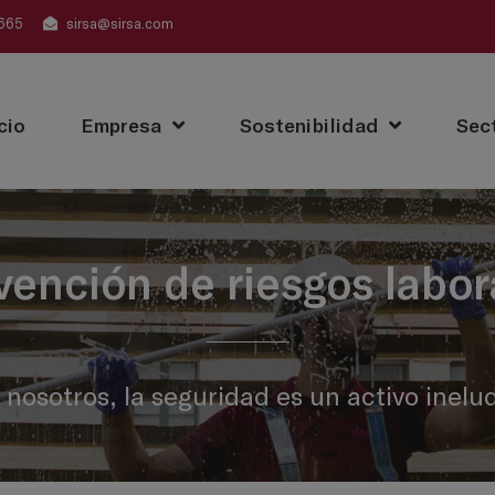
665
sirsa@sirsa.com
cio
Empresa
Sostenibilidad
Sec
vención de riesgos labor
 nosotros, la seguridad es un activo inelud