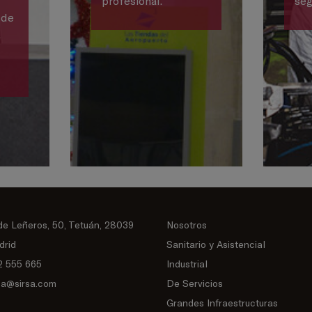
profesional.
seg
 de
,
de Leñeros, 50, Tetuán, 28039
Nosotros
drid
Sanitario y Asistencial
2 555 665
Industrial
sa@sirsa.com
De Servicios
Grandes Infraestructuras