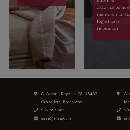
cubrir la
externalización
mantenimiento
logística o
recepción.
C. Duran i Reynals, 28, 08403
C. 
Granollers, Barcelona
Ma
902 555 665
90
sirsa@sirsa.com
sir