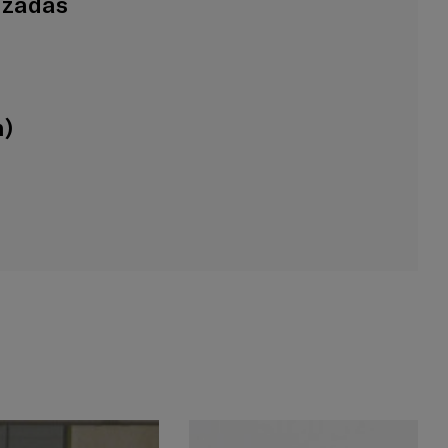
nzadas
n)