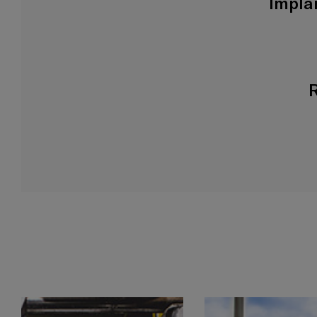
Impla
R