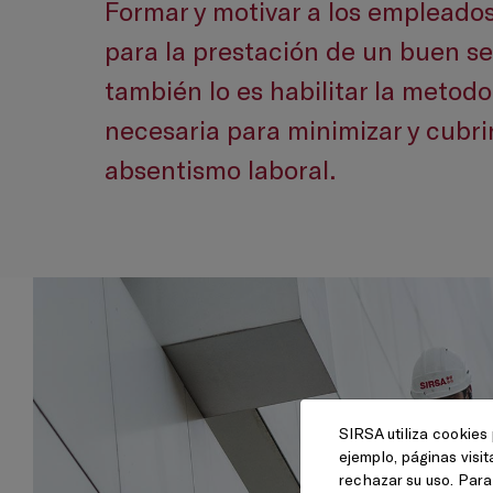
Formar y motivar a los empleados
para la prestación de un buen se
también lo es habilitar la metodo
necesaria para minimizar y cubrir
absentismo laboral.
SIRSA utiliza cookies 
ejemplo, páginas visi
rechazar su uso. Par