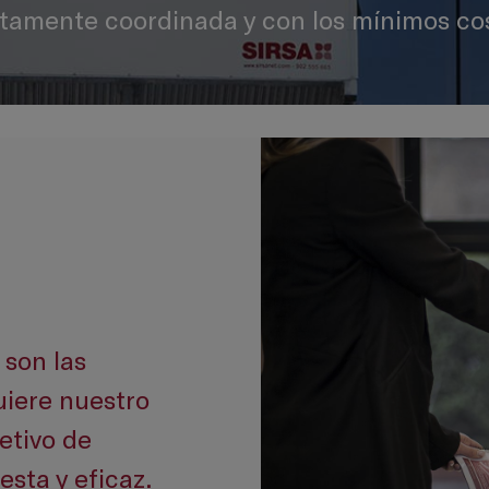
ctamente coordinada y con los mínimos cos
 son las
uiere nuestro
jetivo de
sta y eficaz.