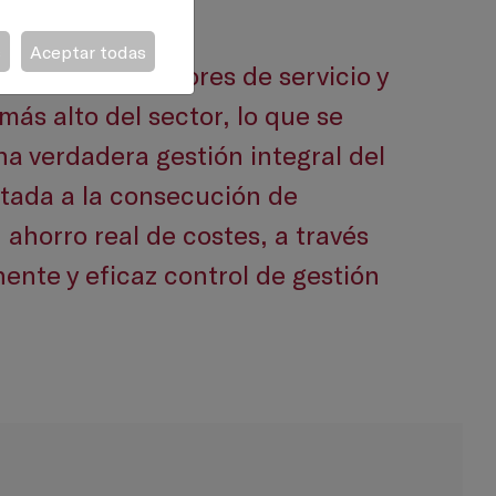
s
Aceptar todas
l ratio de gestores de servicio y
más alto del sector, lo que se
a verdadera gestión integral del
ntada a la consecución de
n ahorro real de costes, a través
nte y eficaz control de gestión