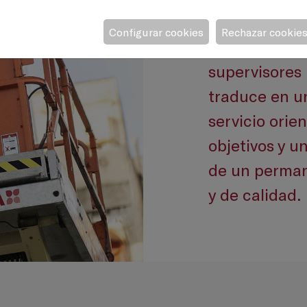
Configurar cookies
Rechazar cookie
Disponemos de
supervisores 
traduce en un
servicio orie
objetivos y u
de un permane
y de calidad.