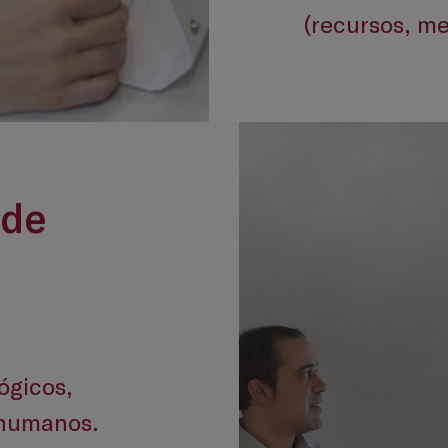
(recursos, me
 de
ógicos,
 humanos.