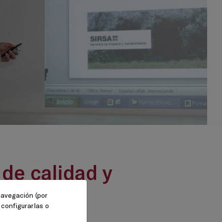
 de calidad y
sión
 navegación (por
 configurarlas o