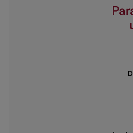
Par
D