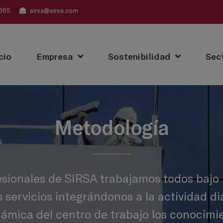
665
sirsa@sirsa.com
cio
Empresa
Sostenibilidad
Sec
Metodología
esionales de SIRSA trabajamos todos baj
 servicios integrándonos a la actividad dia
námica del centro de trabajo los conocimi