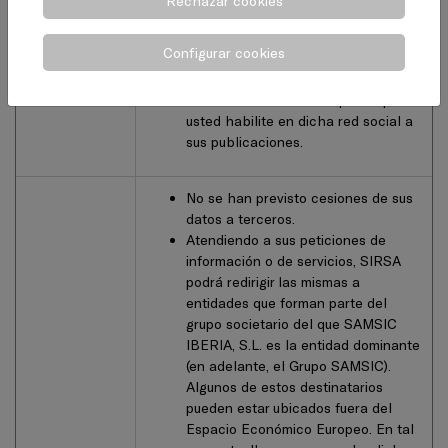
Rechazar cookies
de cada cookie.
Los datos asociados a su
Configurar cookies
interacción en los perfiles
corporativos de redes sociales se
conservarán durante el plazo que
usted habilite en dicha red social a
sus publicaciones.
No se han previsto cesiones de sus
datos a terceros.
Atendiendo a sus peticiones de
información o de servicios, SIRSA
podrá redirigir las mismas a
entidades que forman parte del
grupo societario del que SAMSIC
IBERIA, S.L. es la entidad dominante
(en adelante, el Grupo SAMSIC).
Algunos de estos destinatarios
pueden estar ubicados fuera del
Espacio Económico Europeo. En tal