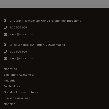
C. Duran i Reynals, 28, 08403 Granollers, Barcelona
902 555 665
sirsa@sirsa.com
C. de Leñeros, 50, Tetuán, 28039 Madrid
902 555 665
sirsa@sirsa.com
Nosotros
Sanitario y Asistencial
Industrial
De Servicios
Grandes Infraestructuras
Servicios Auxiliares
Noticias