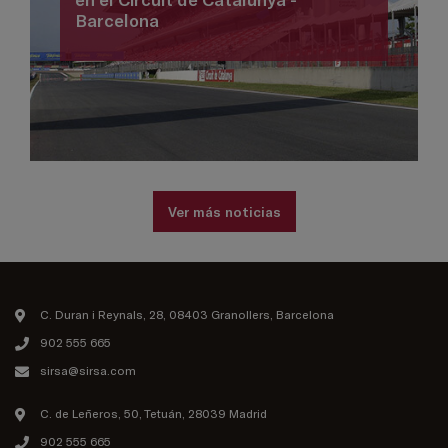
Barcelona
Ver más noticias
C. Duran i Reynals, 28, 08403 Granollers, Barcelona
902 555 665
sirsa@sirsa.com
C. de Leñeros, 50, Tetuán, 28039 Madrid
902 555 665