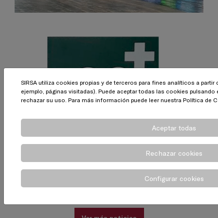
SIRSA utiliza cookies propias y de terceros para fines analíticos a parti
ejemplo, páginas visitadas). Puede aceptar todas las cookies pulsando 
23.02.2022
rechazar su uso. Para más información puede leer nuestra
Política de 
Inscritos en el Registro de
Desfibriladores fuera del ámbito
sanitario
Aceptar todas
Rechazar cookies
Configurar cookies
Ver más noticias