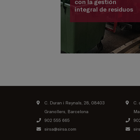
con la gestión
integral de residuos
C. Duran i Reynals, 28, 08403
C. 
Granollers, Barcelona
Ma
902 555 665
90
sirsa@sirsa.com
sir