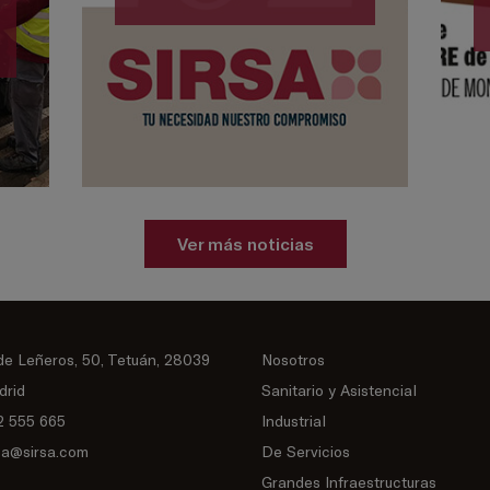
Ver más noticias
de Leñeros, 50, Tetuán, 28039
Nosotros
drid
Sanitario y Asistencial
2 555 665
Industrial
sa@sirsa.com
De Servicios
Grandes Infraestructuras