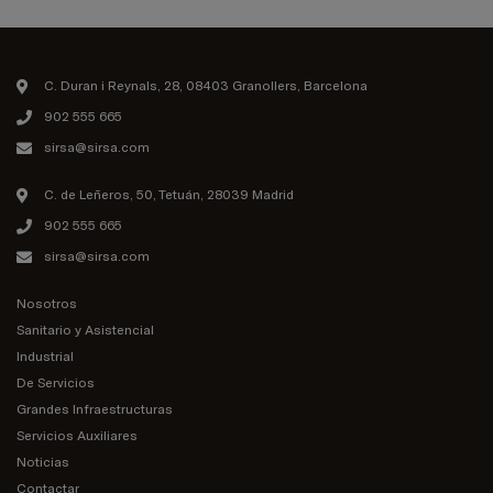
C. Duran i Reynals, 28, 08403 Granollers, Barcelona
902 555 665
sirsa@sirsa.com
C. de Leñeros, 50, Tetuán, 28039 Madrid
902 555 665
sirsa@sirsa.com
Nosotros
Sanitario y Asistencial
Industrial
De Servicios
Grandes Infraestructuras
Servicios Auxiliares
Noticias
Contactar