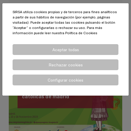
SIRSA utiliza cookies propias y de terceros para fines analíticos
Noticias relacionadas
a partir de sus hábitos de navegación (por ejemplo, páginas
visitadas). Puede aceptar todas las cookies pulsando el botón
“Aceptar” o configurarlas o rechazar su uso. Para más
información puede leer nuestra
Política de Cookies
Aceptar todas
Rechazar cookies
Configurar cookies
24.11.2019
Sirsa en el XV congreso de escuelas
católicas de madrid